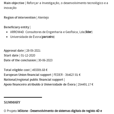
Main objective
|
Reforçar a Investigação, o desenvolvimento tecnológico e a
inovação
Region of intervention
|
Alentejo
Beneficiary entity
|
ARROW4D  Consultores de Engenharia e Geofísica, Lda(
líder
)
Universidade de Évora(
parceiro
)
Approval date
|
28-05-2021
Start date
|
01-12-2020
Date of the conclusion
|
30-06-2023
Total eligible cost
|
493305.68 €
European Union financial support
|
FEDER - 354627.81 €
National/regional public financial support
|
Apoio financeiro atribuído à Universidade de Évora
|
254491.17 €
SUMMARY
O Projeto
I4Stone - Desenvolvimento de sistemas digitais de registo 4D e