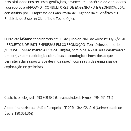
previsibilidade dos recursos geológicos
, envolve um Consórcio de 2 entidades
liderado pela ARROW4D - CONSULTORES DE ENGENHARIA E GEOFÍSICA, LDA,
constituído por 1 Empresas de Consultoria de Engenharia e Geofísica e 1
Entidade do Sistema Científico e Tecnológico.
O Projeto
I4Stone
candidatado em 15 de julho de 2020 ao Aviso nº 13/SI/2020
- PROJETOS DE I&DT EMPRESAS EM COPROMOÇÃO: Territórios do Interior
/+CO3SO Conhecimento e +CO3SO Digital, com o nº 072231, visa desenvolver
um conjunto metodologias científicas e tecnológicas inovadoras que
permitem dar resposta aos desafios específicos e reais das empresas de
exploração de pedreiras.
Custo total elegível | 493.305,68€ (Universidade de Évora - 254.491,17€)
Apoio financeiro da União Europeia | FEDER – 354.627,81€ (Universidade de
Évora 190.868,37€)