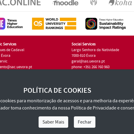
c Services
Social Services
ues de Cadaval
Largo Senhora da Natividade
7 Évora
7000-810 Évora
ervic
geral@sas.uevora.pt
ento@sac.uevora.pt
phone: +351 266 760 960
351 266 760 220
POLÍTICA DE COOKIES
za cookies para monitorização de acessos e para melhoria da experiên
tilizador toma conhecimento da nossa
Política de Privacidade
e consen
Saber Mais
Fechar