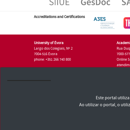
Accreditations and Certifications
University of Évora
Academi
Largo dos Colegiais, Nº 2
Rua Duq
7004-516 Évora
7000-57
phone: +351 266 740 800
Online S
atendim
phone: +
University of Évora © 2026
Este portal utili
Terms and Conditions and Privacy Policy
Accessibility Statement
Ao utilizar o portal, o u