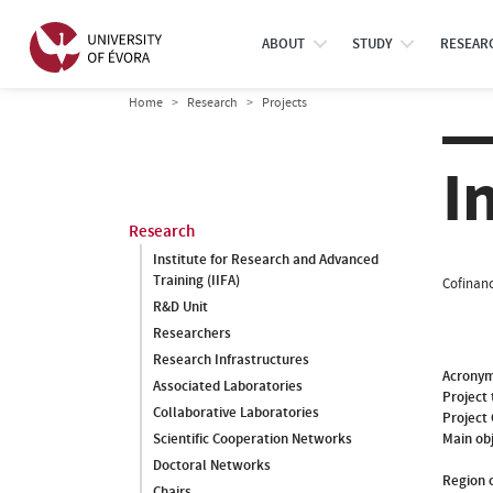
ABOUT
STUDY
RESEAR
Home
Research
Projects
I
Research
Institute for Research and Advanced
Training (IIFA)
Cofinanc
R&D Unit
Researchers
Research Infrastructures
Acrony
Associated Laboratories
Project 
Collaborative Laboratories
Project
Main ob
Scientific Cooperation Networks
Doctoral Networks
Region o
Chairs