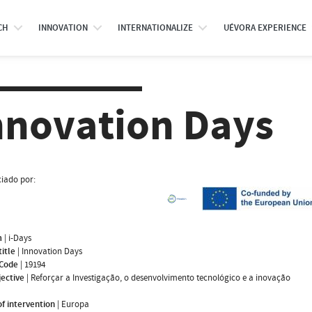
CH
INNOVATION
INTERNATIONALIZE
UÉVORA EXPERIENCE
nnovation Days
iado por:
m
|
i-Days
title
|
Innovation Days
 Code
|
19194
jective
|
Reforçar a Investigação, o desenvolvimento tecnológico e a inovação
f intervention
|
Europa