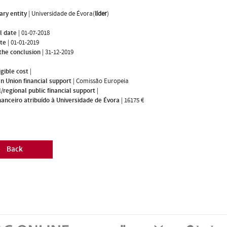
ary entity
|
Universidade de Évora(
líder
)
l date
|
01-07-2018
ate
|
01-01-2019
the conclusion
|
31-12-2019
igible cost
|
n Union financial support
|
Comissão Europeia
/regional public financial support
|
nanceiro atribuído à Universidade de Évora
|
16175 €
Back