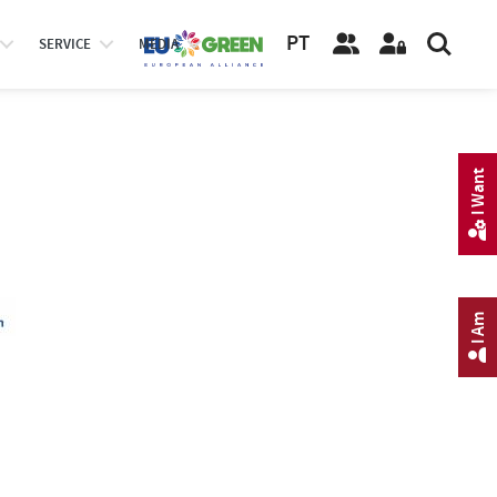
PT
SERVICE
MEDIA
I Want
I Am