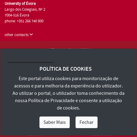
University of Évora
Largo dos Colegiais, Nº 2
7004-516 Évora
phone: +351 266 740 800
other contacts
University of Évora © 2026
Terms and Conditions and Privacy Policy
POLÍTICA DE COOKIES
Accessibility Statement
Este portal utiliza cookies para monitorização de
acessos e para melhoria da experiência do utilizador.
Ao utilizar o portal, o utilizador toma conhecimento da
nossa
Política de Privacidade
e consente a utilização
de cookies.
Saber Mais
Fechar
I Am
I Want