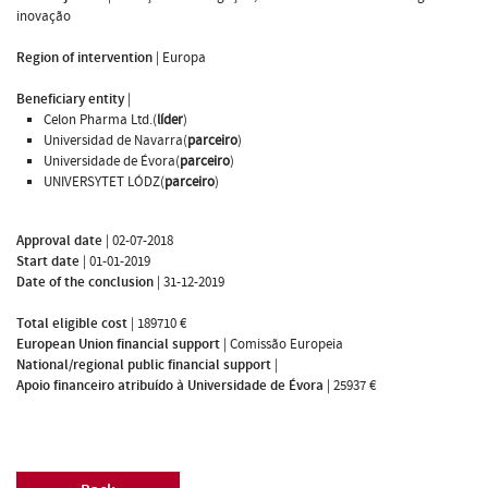
inovação
Region of intervention
|
Europa
Beneficiary entity
|
Celon Pharma Ltd.(
líder
)
Universidad de Navarra(
parceiro
)
Universidade de Évora(
parceiro
)
UNIVERSYTET LÓDZ(
parceiro
)
Approval date
|
02-07-2018
Start date
|
01-01-2019
Date of the conclusion
|
31-12-2019
Total eligible cost
|
189710 €
European Union financial support
|
Comissão Europeia
National/regional public financial support
|
Apoio financeiro atribuído à Universidade de Évora
|
25937 €