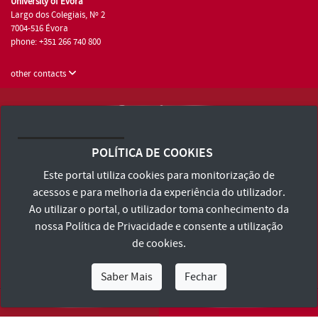
University of Évora
Largo dos Colegiais, Nº 2
7004-516 Évora
phone: +351 266 740 800
other contacts
University of Évora © 2026
Terms and Conditions and Privacy Policy
POLÍTICA DE COOKIES
Accessibility Statement
Este portal utiliza cookies para monitorização de
acessos e para melhoria da experiência do utilizador.
Ao utilizar o portal, o utilizador toma conhecimento da
nossa
Política de Privacidade
e consente a utilização
de cookies.
Saber Mais
Fechar
I Am
I Want