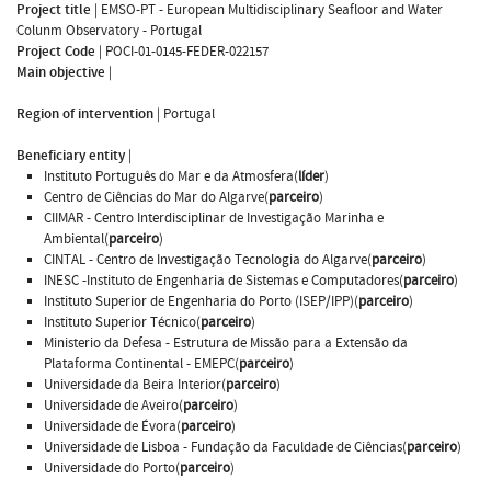
Project title
|
EMSO-PT - European Multidisciplinary Seafloor and Water
Colunm Observatory - Portugal
Project Code
|
POCI-01-0145-FEDER-022157
Main objective
|
Region of intervention
|
Portugal
Beneficiary entity
|
Instituto Português do Mar e da Atmosfera(
líder
)
Centro de Ciências do Mar do Algarve(
parceiro
)
CIIMAR - Centro Interdisciplinar de Investigação Marinha e
Ambiental(
parceiro
)
CINTAL - Centro de Investigação Tecnologia do Algarve(
parceiro
)
INESC -Instituto de Engenharia de Sistemas e Computadores(
parceiro
)
Instituto Superior de Engenharia do Porto (ISEP/IPP)(
parceiro
)
Instituto Superior Técnico(
parceiro
)
Ministerio da Defesa - Estrutura de Missão para a Extensão da
Plataforma Continental - EMEPC(
parceiro
)
Universidade da Beira Interior(
parceiro
)
Universidade de Aveiro(
parceiro
)
Universidade de Évora(
parceiro
)
Universidade de Lisboa - Fundação da Faculdade de Ciências(
parceiro
)
Universidade do Porto(
parceiro
)