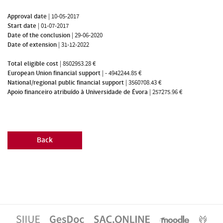
Approval date
|
10-05-2017
Start date
|
01-07-2017
Date of the conclusion
|
29-06-2020
Date of extension
|
31-12-2022
Total eligible cost
|
8502953.28 €
European Union financial support
|
- 4942244.85 €
National/regional public financial support
|
3560708.43 €
Apoio financeiro atribuído à Universidade de Évora
|
257275.96 €
Back