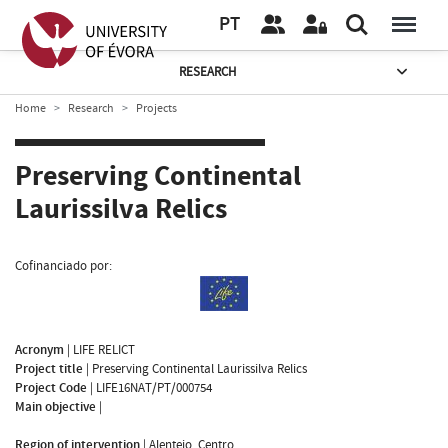
PT
RESEARCH
Home
Research
Projects
Preserving Continental
Laurissilva Relics
Cofinanciado por:
Acronym
|
LIFE RELICT
Project title
|
Preserving Continental Laurissilva Relics
Project Code
|
LIFE16NAT/PT/000754
Main objective
|
Region of intervention
|
Alentejo, Centro