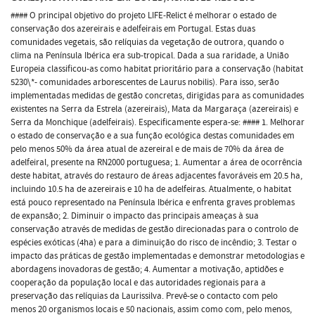
#### O principal objetivo do projeto LIFE-Relict é melhorar o estado de
conservação dos azereirais e adelfeirais em Portugal. Estas duas
comunidades vegetais, são relíquias da vegetação de outrora, quando o
clima na Península Ibérica era sub-tropical. Dada a sua raridade, a União
Europeia classificou-as como habitat prioritário para a conservação (habitat
5230\*- comunidades arborescentes de Laurus nobilis). Para isso, serão
implementadas medidas de gestão concretas, dirigidas para as comunidades
existentes na Serra da Estrela (azereirais), Mata da Margaraça (azereirais) e
Serra da Monchique (adelfeirais). Especificamente espera-se: #### 1. Melhorar
o estado de conservação e a sua função ecológica destas comunidades em
pelo menos 50% da área atual de azereiral e de mais de 70% da área de
adelfeiral, presente na RN2000 portuguesa; 1. Aumentar a área de ocorrência
deste habitat, através do restauro de áreas adjacentes favoráveis em 20.5 ha,
incluindo 10.5 ha de azereirais e 10 ha de adelfeiras. Atualmente, o habitat
está pouco representado na Península Ibérica e enfrenta graves problemas
de expansão; 2. Diminuir o impacto das principais ameaças à sua
conservação através de medidas de gestão direcionadas para o controlo de
espécies exóticas (4ha) e para a diminuição do risco de incêndio; 3. Testar o
impacto das práticas de gestão implementadas e demonstrar metodologias e
abordagens inovadoras de gestão; 4. Aumentar a motivação, aptidões e
cooperação da população local e das autoridades regionais para a
preservação das relíquias da Laurissilva. Prevê-se o contacto com pelo
menos 20 organismos locais e 50 nacionais, assim como com, pelo menos,