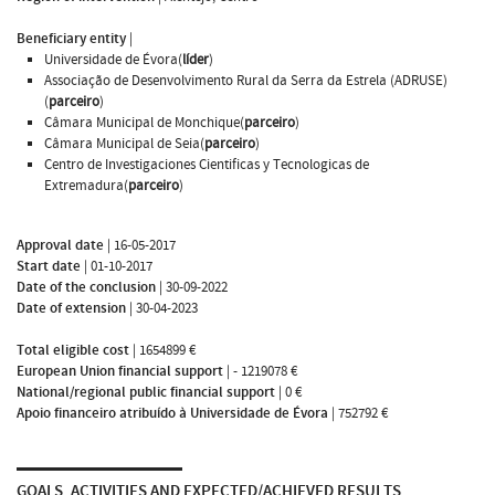
Beneficiary entity
|
Universidade de Évora(
líder
)
Associação de Desenvolvimento Rural da Serra da Estrela (ADRUSE)
(
parceiro
)
Câmara Municipal de Monchique(
parceiro
)
Câmara Municipal de Seia(
parceiro
)
Centro de Investigaciones Cientificas y Tecnologicas de
Extremadura(
parceiro
)
Approval date
|
16-05-2017
Start date
|
01-10-2017
Date of the conclusion
|
30-09-2022
Date of extension
|
30-04-2023
Total eligible cost
|
1654899 €
European Union financial support
|
- 1219078 €
National/regional public financial support
|
0 €
Apoio financeiro atribuído à Universidade de Évora
|
752792 €
GOALS, ACTIVITIES AND EXPECTED/ACHIEVED RESULTS