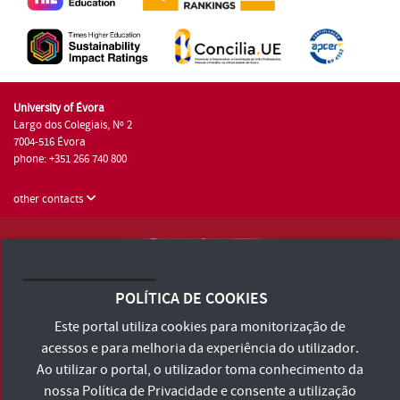
University of Évora
Largo dos Colegiais, Nº 2
7004-516 Évora
phone: +351 266 740 800
other contacts
University of Évora © 2026
Terms and Conditions and Privacy Policy
POLÍTICA DE COOKIES
Accessibility Statement
Este portal utiliza cookies para monitorização de
acessos e para melhoria da experiência do utilizador.
Ao utilizar o portal, o utilizador toma conhecimento da
nossa
Política de Privacidade
e consente a utilização