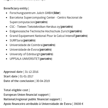
Beneficiary entity
|
Forschungszentrum Julich GMBH(
líder
)
Barcelona Supercomputing Center - Centro Nacional de
Supercomputacion(
parceiro
)
CSC - Tieteen Tietotekniikan Kerskus oy(
parceiro
)
Eidgenossische Technische Hochschule Zurich(
parceiro
)
Grand Equipement National Pour le Calcul Intensif(
parceiro
)
SURFSara(
parceiro
)
Universidade de Coimbra(
parceiro
)
Universidade de Évora(
parceiro
)
University of Edinburgh(
parceiro
)
UPPSALA UNIVERSITET(
parceiro
)
Approval date
|
31-12-2016
Start date
|
01-01-2017
Date of the conclusion
|
30-04-2019
Total eligible cost
|
European Union financial support
|
National/regional public financial support
|
Apoio financeiro atribuído à Universidade de Évora
|
39698 €