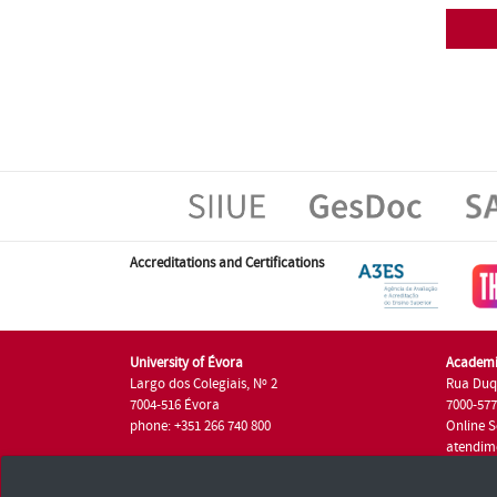
Accreditations and Certifications
University of Évora
Academi
Largo dos Colegiais, Nº 2
Rua Duq
7004-516 Évora
7000-57
phone: +351 266 740 800
Online S
atendim
phone: +