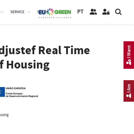
PT
SERVICE
MEDIA
djustef Real Time
I Want
f Housing
I Am
ousing