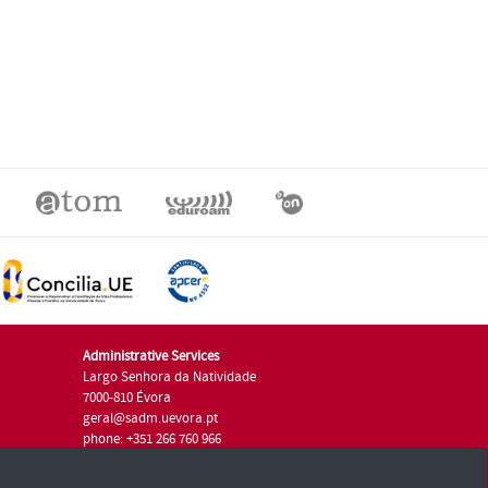
Administrative Services
Largo Senhora da Natividade
7000-810 Évora
geral@sadm.uevora.pt
phone: +351 266 760 966