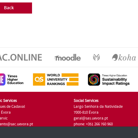
Back
c Services
Social Services
ues de Cadaval
Largo Senhora da Natividade
7 Évora
7000-810 Évora
ervic
geral@sas.uevora.pt
ento@sac.uevora.pt
phone: +351 266 760 960
351 266 760 220