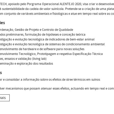
ECH, apoiado pelo Porgrama Operacional ALENTEJO 2020, visa criar e desenvolver
à sustentabilidade da cadeia de valor suinícola. Pretende-se a criação de uma pl
um conjunto de variáveis ambientais e fisiológicas e atue em tempo real sobre as c
ies
rdenação, Gestão de Projeto e Controlo de Qualidade
udos preliminares, formulação de hipóteses e conceção teórica
estigação e evolução tecnológica de indicadores de bem-estar animal
estigação e evolução tecnológica de sistemas de condicionamento ambiental
envolvimento de hardware e de software para novas soluções
envolvimento Tecnológico, Prototipagem e respetiva Especificação Técnica
es, ensaios e validação (living lab)
seminação e exploração dos resultados
s
ar e consolidar a informação sobre os efeitos de stree térmicos em suínos
lver mecanismos que possam atenuar esses efeitos, actuando em tempo real e com
mais