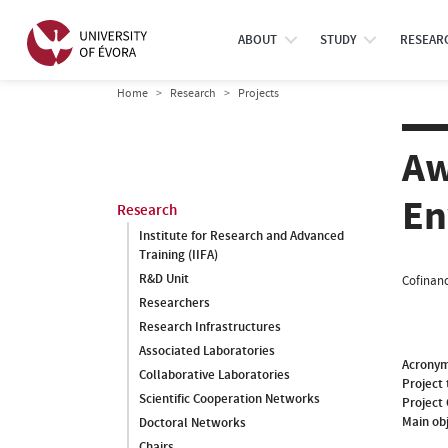
ABOUT
STUDY
RESEAR
Home
Research
Projects
Aw
En
Research
Institute for Research and Advanced
Training (IIFA)
R&D Unit
Cofinanc
Researchers
Research Infrastructures
Associated Laboratories
Acrony
Collaborative Laboratories
Project 
Scientific Cooperation Networks
Project
Main ob
Doctoral Networks
Chairs