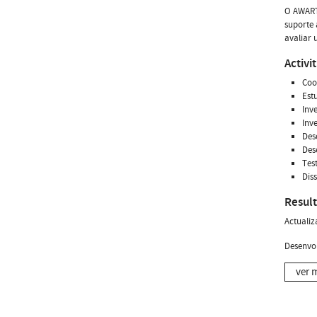
O AWART
suporte 
avaliar 
Activit
Coo
Est
Inv
Inv
Des
Des
Test
Dis
Result
Actualiz
Desenvo
ver 