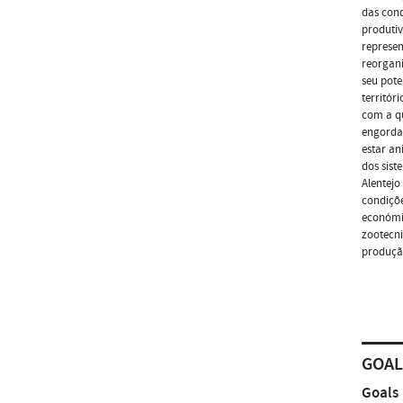
das cond
produtiv
represen
reorgani
seu pote
territór
com a qu
engorda 
estar an
dos sist
Alentejo
condiçõe
económi
zootecni
produção
GOAL
Goals