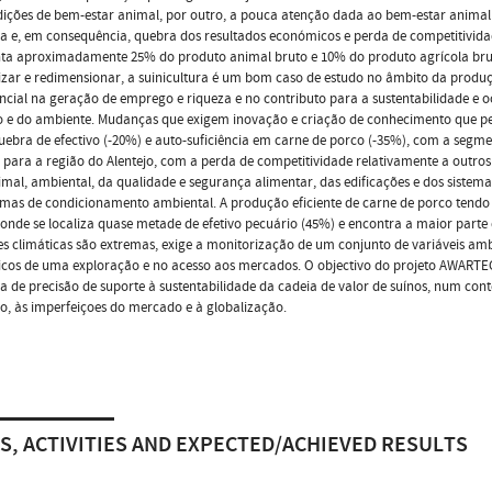
ições de bem-estar animal, por outro, a pouca atenção dada ao bem-estar animal
a e, em consequência, quebra dos resultados económicos e perda de competitivida
ta aproximadamente 25% do produto animal bruto e 10% do produto agrícola bruto
zar e redimensionar, a suinicultura é um bom caso de estudo no âmbito da produç
ncial na geração de emprego e riqueza e no contributo para a sustentabilidade e
io e do ambiente. Mudanças que exigem inovação e criação de conhecimento que pe
ebra de efectivo (-20%) e auto-suficiência em carne de porco (-35%), com a segmen
para a região do Alentejo, com a perda de competitividade relativamente a outro
imal, ambiental, da qualidade e segurança alimentar, das edificações e dos sistem
emas de condicionamento ambiental. A produção eficiente de carne de porco tendo
 onde se localiza quase metade de efetivo pecuário (45%) e encontra a maior part
s climáticas são extremas, exige a monitorização de um conjunto de variáveis amb
cos de uma exploração e no acesso aos mercados. O objectivo do projeto AWARTEC
a de precisão de suporte à sustentabilidade da cadeia de valor de suínos, num con
, às imperfeiçoes do mercado e à globalização.
S, ACTIVITIES AND EXPECTED/ACHIEVED RESULTS