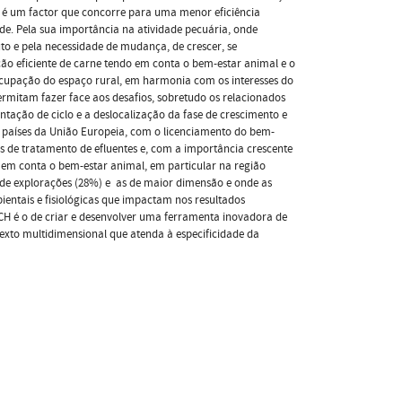
 é um factor que concorre para uma menor eficiência
de. Pela sua importância na atividade pecuária, onde
 e pela necessidade de mudança, de crescer, se
ão eficiente de carne tendo em conta o bem-estar animal e o
 ocupação do espaço rural, em harmonia com os interesses do
rmitam fazer face aos desafios, sobretudo os relacionados
tação de ciclo e a deslocalização da fase de crescimento e
s países da União Europeia, com o licenciamento do bem-
as de tratamento de efluentes e, com a importância crescente
 em conta o bem-estar animal, em particular na região
e de explorações (28%) e as de maior dimensão e onde as
ientais e fisiológicas que impactam nos resultados
H é o de criar e desenvolver uma ferramenta inovadora de
texto multidimensional que atenda à especificidade da