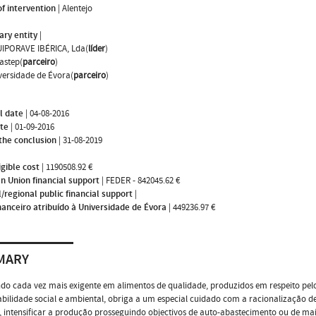
f intervention
|
Alentejo
ary entity
|
IPORAVE IBÉRICA, Lda(
líder
)
astep(
parceiro
)
versidade de Évora(
parceiro
)
l date
|
04-08-2016
ate
|
01-09-2016
the conclusion
|
31-08-2019
igible cost
|
1190508.92 €
n Union financial support
|
FEDER - 842045.62 €
/regional public financial support
|
nanceiro atribuído à Universidade de Évora
|
449236.97 €
MARY
 cada vez mais exigente em alimentos de qualidade, produzidos em respeito pelo 
bilidade social e ambiental, obriga a um especial cuidado com a racionalização de 
 intensificar a produção prosseguindo objectivos de auto-abastecimento ou de ma