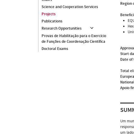
Region o
Science and Cooperation Services
Projects
Benefici
EQU
Publications
Hex
Research Opportunities
Uni
Provas de Habilitação para o Exercício
de Funções de Coordenação Científica
Approva
Doctoral Exams
Start d
Date of 
Total el
Europea
National
Apoio fi
SUM
Um mundo
responsa
um lado,