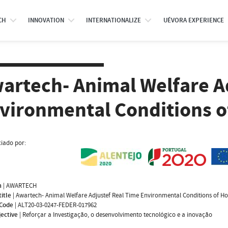
CH
INNOVATION
INTERNATIONALIZE
UÉVORA EXPERIENCE
artech- Animal Welfare A
vironmental Conditions o
iado por:
m
|
AWARTECH
title
|
Awartech- Animal Welfare Adjustef Real Time Environmental Conditions of H
 Code
|
ALT20-03-0247-FEDER-017962
jective
|
Reforçar a Investigação, o desenvolvimento tecnológico e a inovação