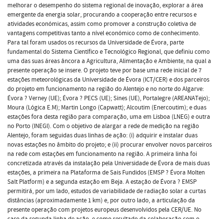
melhorar o desempenho do sistema regional de inovação, explorar a área
emergente da energia solar, procurando a cooperação entre recursos e
atividades económicas, assim como promover a construção coletiva de
vantagens competitivas tanto a nível económico como de conhecimento.
Para tal foram usados os recursos da Universidade de Évora, parte
fundamental do Sistema Científico e Tecnológico Regional, que definiu como
uma das suas áreas âncora a Agricultura, Alimentação e Ambiente, na qual a
presente operação se insere. O projeto teve por base uma rede inicial de 7
estações meteorológicas da Universidade de Évora (ICT/CER) e dos parceiros
do projeto em funcionamento na região do Alentejo e no norte do Algarve:
Évora ? Verney (UE); Évora ? PECS (UE); Sines (UE), Portalegre (AREANATejo);
Moura (Lógica E.M); Martin Longo (Capwatt); Alcoutim (Enercoutim); e duas
estações fora desta região para comparação, uma em Lisboa (LNEG) e outra
no Porto (INEGI). Com o objetivo de alargar a rede de medição na região
Alentejo, foram seguidas duas linhas de ação: (i) adquirir e instalar duas
novas estações no âmbito do projeto; e (ii) procurar envolver novos parceiros
na rede com estações em funcionamento na região. A primeira linha foi
concretizada através da instalação pela Universidade de Évora de mais duas
estações, a primeira na Plataforma de Sais Fundidos (EMSP ? Évora Molten
Salt Platform) e a segunda estação em Beja. A estação de Évora ? EMSP
permitirá, por um lado, estudos de variabilidade de radiação solar a curtas
distâncias (aproximadamente 1 km) e, por outro lado, a articulação da
presente operação com projetos europeus desenvolvidos pela CER/UE. No
caso da segunda linha de ação, e como resultado da colaboração com o