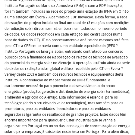
Instituto Português do Mar e da Atmosfera (IPMA) e com a EDP Inovação,
foram também incluídas na rede do projeto uma estação do IPMA em Olhão
e uma estação em Évora ? Alcamises da EDP Inovação. Desta forma, a rede
de estações do projeto incluiu no final um total de 13 estações com medições
de radiação solar direta normal, embora nem todas com o mesmo período
de dados. Os dados recolhidos em cada estação são centralizados numa
base de dados do ICT/UE e o processamento e análise dos mesmos será feita
pelo ICT e a CER em parceria com uma entidade especializada (IPES ?
Instituto Português de Energia Solar, entretanto contratado via concurso
público) com a finalidade de elaboração de relatórios técnicos de avaliação
do potencial da energia solar no Alentejo. A operação usufruiu ainda da série
de dados de radiação solar global e difusa recolhida pelo ICT em Évora ?
Verney desde 2003 e também dos recursos técnicos e equipamentos deste
instituto. A continuação do mapeamento de DNI é fundamental e
estritamente necessário para potenciar o desenvolvimento do sector
energético (produção, geração e distribuição de energia solar termoelétrica),
ambiental e agrícola do Alentejo. Esta informação é essencial para os
tecnólogos (dado o seu elevado valor tecnológico), mas também para os
promotores, para as entidades financiadoras e para as entidades
seguradoras (garantia de resultados) de grandes projetos. Estes dados têm
enorme importância para qualquer cluster industrial que se venha a
organizar em Portugal em torno das tecnologias de concentração de energia
solar e para empresas já existentes nesta área em Portugal. Para além disso,