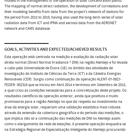
models in the management of the operation of solar concentration plants.
The mapping of normal direct radiation, the development of correlations and
their modeling benefits from data from the project's network of stations for
the period from 2015 to 2019, having also used the long-term series of solar
radiation data from ICT and IPMA and aerosol data from the AERONET
network and CAMS database.
GOALS, ACTIVITIES AND EXPECTED/ACHIEVED RESULTS
Esta operação está centrada na medição e avaliação da radiação solar
direta normal (Direct Normal Irradiance ? DNI) na região Alentejo e foi levada
a cabo pela Universidade de Évora (UE) no âmbito das atividades de
investigação do Instituto de Ciências da Terra (ICT) e da Cátedra Energias
Renováveis (CER). Surgiu como continuação da operação ALENT-07-0827-
FEDER- 002316 que se iniciou em Abril 2014 e terminou em Setembro de 2015,
a qual criou as condições necessárias para a concretização deste projeto. Os
resultados científicos da operação anterior, ainda que positivos e muito
promissores para a região Alentejo no que diz respeito ao investimento na
área da energia solar, requeriam uma validação estatística mais robusta
através da extensão da cobertura geográfica e do período das medições, o
que implica não só a continuação das medições de DNI no Alentejo assim
como o alargamento da rede de estações. A presente operação enquadra-se
na Estratégia Regional de Especialização Inteligente do Alentejo procurando