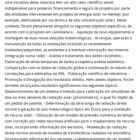
uma iniciativa desta natureza tem um alto valor científico sendo
indispensável para posterior financiamento e seguro de projetos por parte
das entidades intervenientes em projetos de energia solar no Alentejo (por
exemplo, eletricidade por via térmica de alta concentração solar). Nesse
contexto, foram plenamente atingidos os seguintes objetivos específicos, de
acordo com o proposto em candidatura: - Aquisição de novo equipamento e
montagem de duas novas estações meteorológicas; - Arranque, operação e
manutenção de todas as instalações incluindo as recentemente
instaladas/adquiridas, as existentes e a eventual valorização das mesmas
(integração numa rede); - Análise e tratamento dos dados recolhidos; -
Elaboração de séries temporais de dados e respetiva análise estatística; -
Comparação com os dados de radiação global e continuação do estudo de
correlações para estimativa da DNI; - Publicação científica de relevância; -
Promoção e Divulgação dos resultados obtidos. Além destes objetivos, foram
também alcançados resultados significativos nos seguintes tópicos: -
Desenvolvimento de um sistema e método para calibração em simultâneo de
dois ou mais sensores de radiação solar (piranómetros), o qual foi objeto de
um pedido de patente; - Determinação da série longa de radiação direta
normal e geração do ano meteorológico típico em Évora para a avaliação
do recurso solar; - Utilização de um modelo de previsão numérica do tempo
com correção por redes neuronais artificiais para o mapeamento do recurso
solar, incorporando informação dos aerossóis; - Modelação da radiação
direta normal através de modelos de transferência radiativa na atmosfera,
incorporando informação dos aerossóis, e desenvolvimento de um modelo