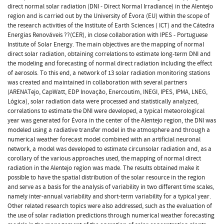
direct normal solar radiation (DNI - Direct Normal Irradiance) in the Alentejo
region and is carried out by the University of Évora (EU) within the scope of
the research activities of the Institute of Earth Sciences ( ICT) and the Cátedra
Energias Renováveis ??(CER), in close collaboration with IPES - Portuguese
Institute of Solar Energy. The main objectives are the mapping of normal
direct solar radiation, obtaining correlations to estimate long-term DNI and
the modeling and forecasting of normal direct radiation including the effect
of aerosols. To this end, a network of 13 solar radiation monitoring stations
was created and maintained in collaboration with several partners
(ARENATejo, CapWatt, EDP Inovação, Enercoutim, INEGI, IPES, IPMA, LNEG,
Lógica), solar radiation data were processed and statistically analyzed,
correlations to estimate the DNI were developed, a typical meteorological
year was generated for Évora in the center of the Alentejo region, the DNI was
modeled using a radiative transfer model in the atmosphere and through a
numerical weather forecast model combined with an artificial neuronal
network, a model was developed to estimate circunsolar radiation and, as a
corollary of the various approaches used, the mapping of normal direct
radiation in the Alentejo region was made. The results obtained make it
possible to have the spatial distribution of the solar resource in the region
and serve as a basis for the analysis of variability in two different time scales,
namely inter-annual variability and short-term variability for a typical year.
Other related research topics were also addressed, such as the evaluation of
the use of solar radiation predictions through numerical weather forecasting