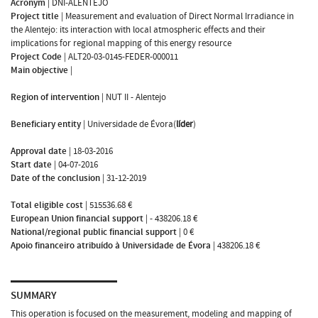
Acronym
|
DNI-ALENTEJO
Project title
|
Measurement and evaluation of Direct Normal Irradiance in
the Alentejo: its interaction with local atmospheric effects and their
implications for regional mapping of this energy resource
Project Code
|
ALT20-03-0145-FEDER-000011
Main objective
|
Region of intervention
|
NUT II - Alentejo
Beneficiary entity
|
Universidade de Évora(
líder
)
Approval date
|
18-03-2016
Start date
|
04-07-2016
Date of the conclusion
|
31-12-2019
Total eligible cost
|
515536.68 €
European Union financial support
|
- 438206.18 €
National/regional public financial support
|
0 €
Apoio financeiro atribuído à Universidade de Évora
|
438206.18 €
SUMMARY
This operation is focused on the measurement, modeling and mapping of