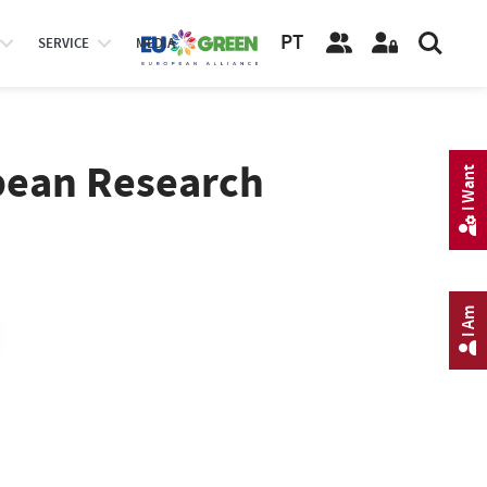
PT
SERVICE
MEDIA
opean Research
I Want
I Am