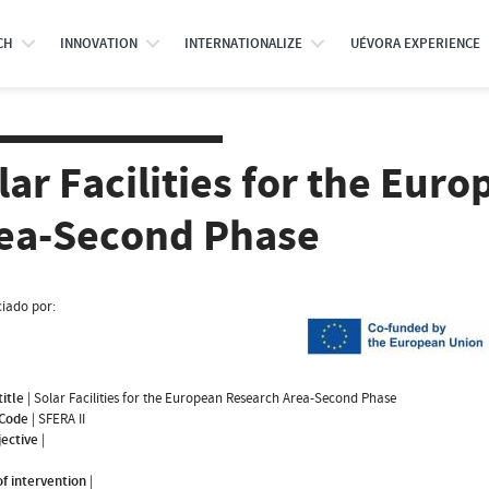
CH
INNOVATION
INTERNATIONALIZE
UÉVORA EXPERIENCE
lar Facilities for the Eur
ea-Second Phase
iado por:
title
|
Solar Facilities for the European Research Area-Second Phase
 Code
|
SFERA II
jective
|
f intervention
|