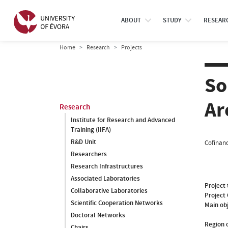
ABOUT
STUDY
RESEAR
Home
Research
Projects
So
Ar
Research
Institute for Research and Advanced
Training (IIFA)
R&D Unit
Cofinanc
Researchers
Research Infrastructures
Associated Laboratories
Project 
Collaborative Laboratories
Project
Scientific Cooperation Networks
Main ob
Doctoral Networks
Region o
Chairs