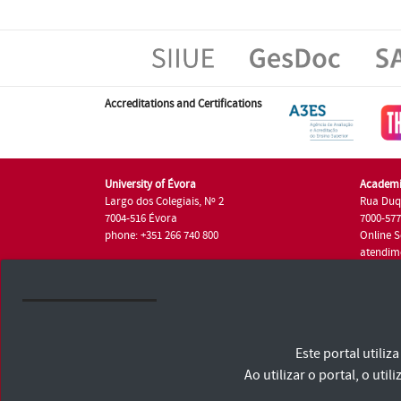
Accreditations and Certifications
University of Évora
Academi
Largo dos Colegiais, Nº 2
Rua Duq
7004-516 Évora
7000-57
phone: +351 266 740 800
Online S
atendim
phone: +
University of Évora © 2026
Este portal utili
Terms and Conditions and Privacy Policy
Accessibility Statement
Ao utilizar o portal, o u