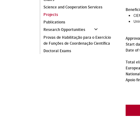
Science and Cooperation Services
Benefici
Projects
CIE
Uni
Publications
Research Opportunities
Provas de Habilitação para o Exercício
Approva
de Funções de Coordenação Científica
Start d
Date of 
Doctoral Exams
Total el
Europea
National
Apoio fi