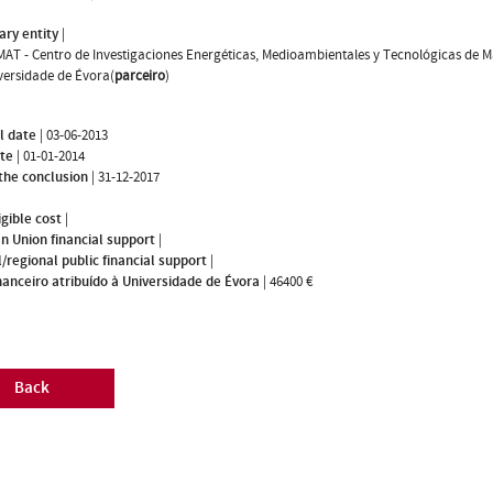
ary entity
|
MAT - Centro de Investigaciones Energéticas, Medioambientales y Tecnológicas de M
versidade de Évora(
parceiro
)
l date
|
03-06-2013
ate
|
01-01-2014
the conclusion
|
31-12-2017
igible cost
|
n Union financial support
|
/regional public financial support
|
nanceiro atribuído à Universidade de Évora
|
46400 €
Back