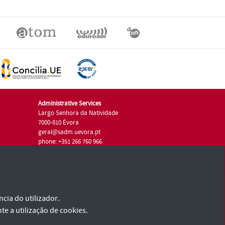
Administrative Services
Largo Senhora da Natividade
7000-810 Évora
geral@sadm.uevora.pt
phone: +351 266 760 966
cia do utilizador.
te a utilização de cookies.