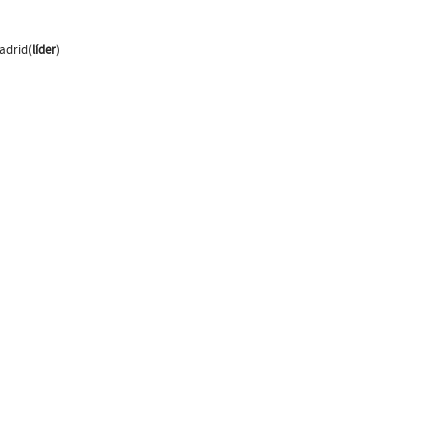
adrid(
líder
)