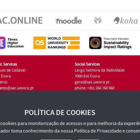
c Services
Social Services
ues de Cadaval
Largo Senhora da Natividade
7 Évora
7000-810 Évora
ervic
geral@sas.uevora.pt
ento@sac.uevora.pt
phone: +351 266 760 960
351 266 760 220
POLÍTICA DE COOKIES
za cookies para monitorização de acessos e para melhoria da experiên
tilizador toma conhecimento da nossa
Política de Privacidade
e consen