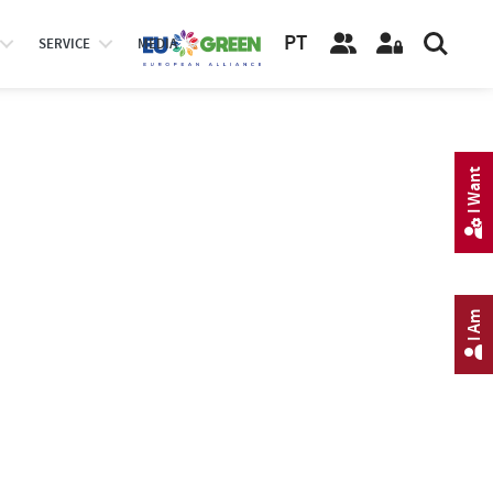
PT
SERVICE
MEDIA
I Want
I Am