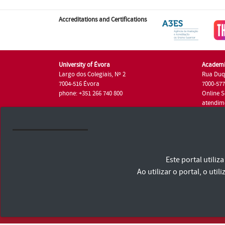
Accreditations and Certifications
University of Évora
Academi
Largo dos Colegiais, Nº 2
Rua Duq
7004-516 Évora
7000-57
phone: +351 266 740 800
Online S
atendim
phone: +
University of Évora © 2026
Este portal utili
Terms and Conditions and Privacy Policy
Accessibility Statement
Ao utilizar o portal, o u