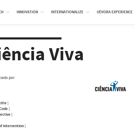
CH
INNOVATION
INTERNATIONALIZE
UÉVORA EXPERIENCE
iência Viva
iado por:
title
|
 Code
|
jective
|
f intervention
|