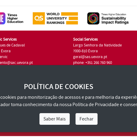
c Services
Social Services
ues de Cadaval
Largo Senhora da Natividade
7 Évora
7000-810 Évora
ervic
geral@sas.uevora.pt
ento@sac.uevora.pt
phone: +351 266 760 960
351 266 760 220
POLÍTICA DE COOKIES
za cookies para monitorização de acessos e para melhoria da experiên
tilizador toma conhecimento da nossa
Política de Privacidade
e consen
Saber Mais
Fechar