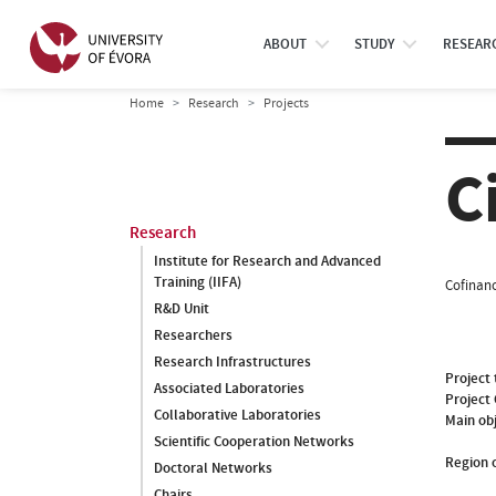
ABOUT
STUDY
RESEAR
Home
Research
Projects
C
Research
Institute for Research and Advanced
Training (IIFA)
Cofinanc
R&D Unit
Researchers
Research Infrastructures
Project 
Associated Laboratories
Project
Collaborative Laboratories
Main ob
Scientific Cooperation Networks
Region o
Doctoral Networks
Chairs