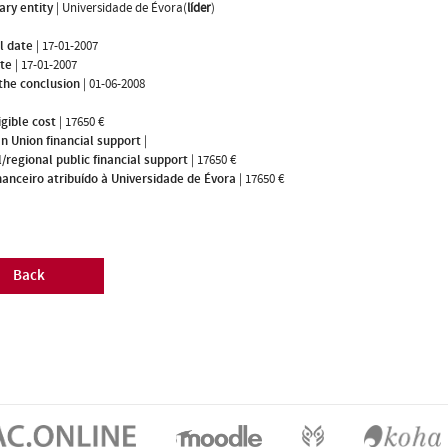
ary entity
|
Universidade de Évora(
líder
)
l date
|
17-01-2007
ate
|
17-01-2007
the conclusion
|
01-06-2008
igible cost
|
17650 €
n Union financial support
|
/regional public financial support
|
17650 €
nanceiro atribuído à Universidade de Évora
|
17650 €
Back