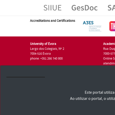
Accreditations and Certifications
University of Évora
Academi
Largo dos Colegiais, Nº 2
Rua Duq
7004-516 Évora
7000-57
phone: +351 266 740 800
Online S
atendim
phone: +
University of Évora © 2026
Este portal utili
Terms and Conditions and Privacy Policy
Accessibility Statement
Ao utilizar o portal, o u