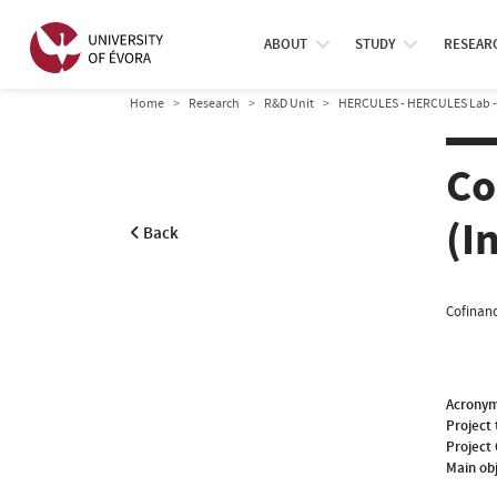
ABOUT
STUDY
RESEAR
Home
Research
R&D Unit
HERCULES - HERCULES Lab - C
Co
(I
Back
Cofinanc
Acrony
Project 
Project
Main ob