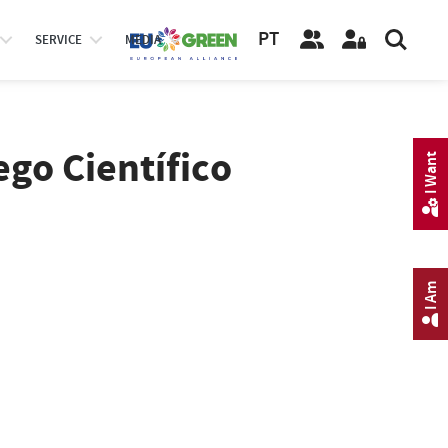
PT
SERVICE
MEDIA
go Científico
I Want
I Am