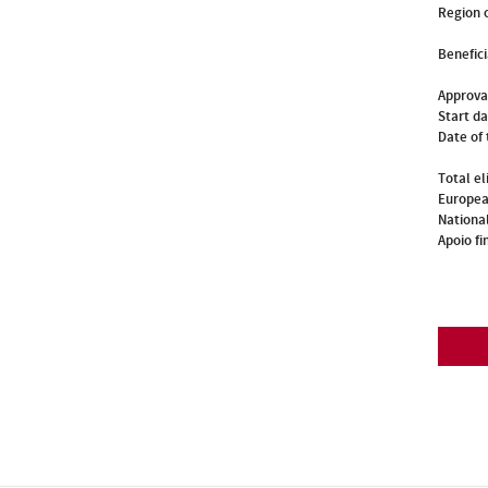
Region o
Benefici
Approva
Start d
Date of 
Total el
Europea
National
Apoio fi