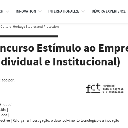
CH
INNOVATION
INTERNATIONALIZE
UÉVORA EXPERIENCE
ultural Heritage Studies and Protection
ncurso Estímulo ao Empre
ndividual e Institucional)
iado por:
m
|
CEEC
title
|
 Code
|
jective
|
Reforçar a Investigação, o desenvolvimento tecnológico e a inovação