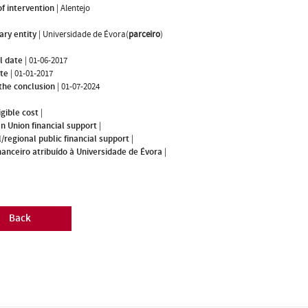
f intervention
|
Alentejo
ary entity
|
Universidade de Évora(
parceiro
)
l date
|
01-06-2017
ate
|
01-01-2017
the conclusion
|
01-07-2024
igible cost
|
n Union financial support
|
/regional public financial support
|
nanceiro atribuído à Universidade de Évora
|
Back