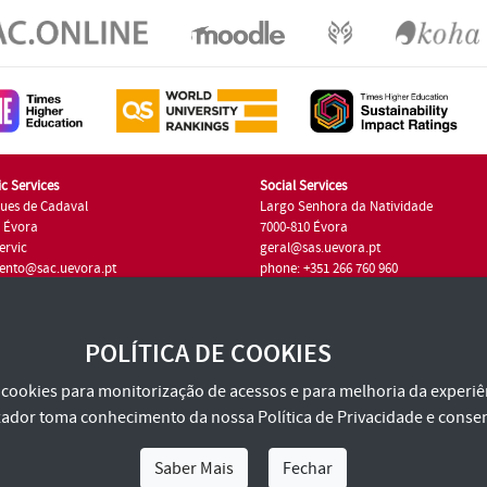
c Services
Social Services
ues de Cadaval
Largo Senhora da Natividade
7 Évora
7000-810 Évora
ervic
geral@sas.uevora.pt
ento@sac.uevora.pt
phone: +351 266 760 960
351 266 760 220
POLÍTICA DE COOKIES
za cookies para monitorização de acessos e para melhoria da experiên
tilizador toma conhecimento da nossa
Política de Privacidade
e consen
Saber Mais
Fechar