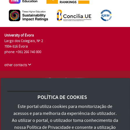
University of Évora
Largo dos Colegiais, Nº 2
7004-516 Évora
phone: +351 266 740 800
other contacts
University of Évora © 2026
Terms and Conditions and Privacy Policy
POLÍTICA DE COOKIES
Accessibility Statement
Este portal utiliza cookies para monitorização de
acessos e para melhoria da experiência do utilizador.
Ao utilizar o portal, o utilizador toma conhecimento da
nossa
Política de Privacidade
e consente a utilização