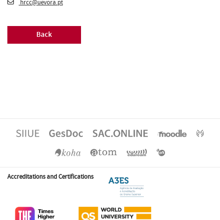
hrcc@uevora.pt
Back
Accreditations and Certifications