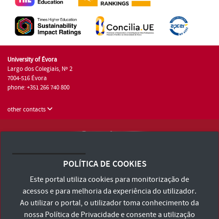
University of Évora
Largo dos Colegiais, Nº 2
7004-516 Évora
phone: +351 266 740 800
other contacts
University of Évora © 2026
Terms and Conditions and Privacy Policy
POLÍTICA DE COOKIES
Accessibility Statement
Este portal utiliza cookies para monitorização de
acessos e para melhoria da experiência do utilizador.
Ao utilizar o portal, o utilizador toma conhecimento da
nossa
Política de Privacidade
e consente a utilização