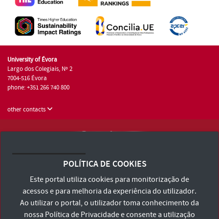
University of Évora
Largo dos Colegiais, Nº 2
7004-516 Évora
phone: +351 266 740 800
other contacts
University of Évora © 2026
Terms and Conditions and Privacy Policy
POLÍTICA DE COOKIES
Accessibility Statement
Este portal utiliza cookies para monitorização de
acessos e para melhoria da experiência do utilizador.
Ao utilizar o portal, o utilizador toma conhecimento da
nossa
Política de Privacidade
e consente a utilização