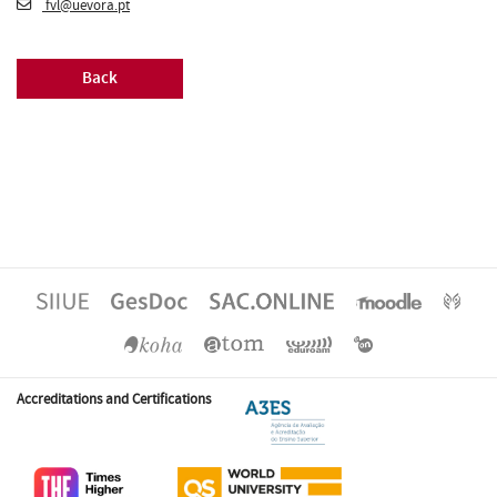
fvl@uevora.pt
Back
Accreditations and Certifications