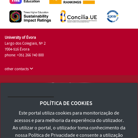
University of Évora
Largo dos Colegiais, Nº 2
7004-516 Évora
phone: +351 266 740 800
other contacts
University of Évora © 2026
Terms and Conditions and Privacy Policy
POLÍTICA DE COOKIES
Accessibility Statement
Este portal utiliza cookies para monitorização de
acessos e para melhoria da experiência do utilizador.
Ao utilizar o portal, o utilizador toma conhecimento da
nossa
Política de Privacidade
e consente a utilização