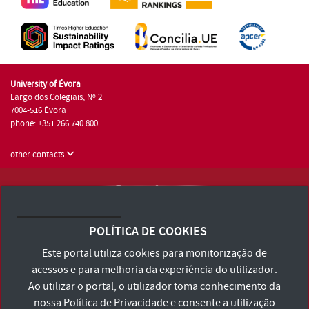
University of Évora
Largo dos Colegiais, Nº 2
7004-516 Évora
phone: +351 266 740 800
other contacts
University of Évora © 2026
Terms and Conditions and Privacy Policy
POLÍTICA DE COOKIES
Accessibility Statement
Este portal utiliza cookies para monitorização de
acessos e para melhoria da experiência do utilizador.
Ao utilizar o portal, o utilizador toma conhecimento da
nossa
Política de Privacidade
e consente a utilização