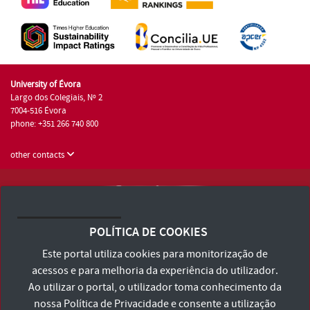
University of Évora
Largo dos Colegiais, Nº 2
7004-516 Évora
phone: +351 266 740 800
other contacts
University of Évora © 2026
Terms and Conditions and Privacy Policy
POLÍTICA DE COOKIES
Accessibility Statement
Este portal utiliza cookies para monitorização de
acessos e para melhoria da experiência do utilizador.
Ao utilizar o portal, o utilizador toma conhecimento da
nossa
Política de Privacidade
e consente a utilização