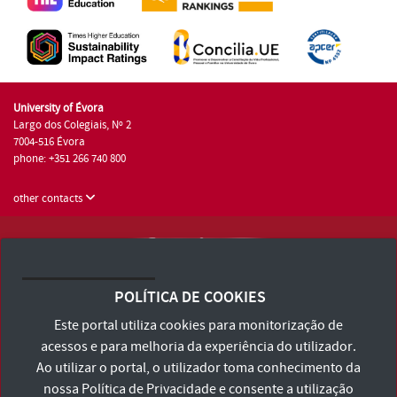
University of Évora
Largo dos Colegiais, Nº 2
7004-516 Évora
phone: +351 266 740 800
other contacts
University of Évora © 2026
Terms and Conditions and Privacy Policy
POLÍTICA DE COOKIES
Accessibility Statement
Este portal utiliza cookies para monitorização de
acessos e para melhoria da experiência do utilizador.
Ao utilizar o portal, o utilizador toma conhecimento da
nossa
Política de Privacidade
e consente a utilização