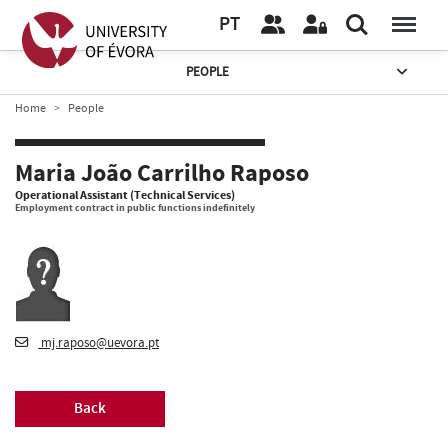
PT
PEOPLE
Home
People
Maria João Carrilho Raposo
Operational Assistant (Technical Services)
Employment contract in public functions indefinitely
mj.raposo@uevora.pt
Back