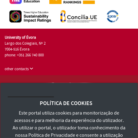
University of Évora
Largo dos Colegiais, Nº 2
7004-516 Évora
phone: +351 266 740 800
other contacts
University of Évora © 2026
Terms and Conditions and Privacy Policy
POLÍTICA DE COOKIES
Accessibility Statement
Este portal utiliza cookies para monitorização de
acessos e para melhoria da experiência do utilizador.
Ao utilizar o portal, o utilizador toma conhecimento da
nossa
Política de Privacidade
e consente a utilização