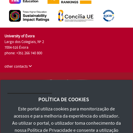
University of Évora
Largo dos Colegiais, Nº 2
7004-516 Évora
phone: +351 266 740 800
other contacts
University of Évora © 2026
Terms and Conditions and Privacy Policy
POLÍTICA DE COOKIES
Accessibility Statement
Este portal utiliza cookies para monitorização de
acessos e para melhoria da experiência do utilizador.
Ao utilizar o portal, o utilizador toma conhecimento da
nossa
Política de Privacidade
e consente a utilização