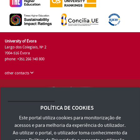
University of Évora
Largo dos Colegiais, Nº 2
7004-516 Évora
phone: +351 266 740 800
other contacts
University of Évora © 2026
Terms and Conditions and Privacy Policy
POLÍTICA DE COOKIES
Accessibility Statement
Este portal utiliza cookies para monitorização de
acessos e para melhoria da experiência do utilizador.
Ao utilizar o portal, o utilizador toma conhecimento da