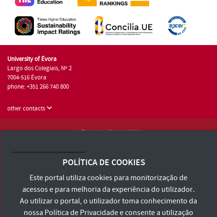
University of Évora
Largo dos Colegiais, Nº 2
7004-516 Évora
phone: +351 266 740 800
other contacts
University of Évora © 2026
Terms and Conditions and Privacy Policy
POLÍTICA DE COOKIES
Accessibility Statement
Este portal utiliza cookies para monitorização de
acessos e para melhoria da experiência do utilizador.
Ao utilizar o portal, o utilizador toma conhecimento da
nossa
Política de Privacidade
e consente a utilização