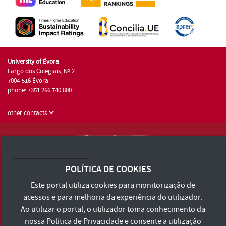
University of Évora
Largo dos Colegiais, Nº 2
7004-516 Évora
phone: +351 266 740 800
other contacts
University of Évora © 2026
Terms and Conditions and Privacy Policy
POLÍTICA DE COOKIES
Accessibility Statement
Este portal utiliza cookies para monitorização de
acessos e para melhoria da experiência do utilizador.
Ao utilizar o portal, o utilizador toma conhecimento da
nossa
Política de Privacidade
e consente a utilização