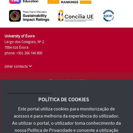
University of Évora
Largo dos Colegiais, Nº 2
7004-516 Évora
phone: +351 266 740 800
other contacts
University of Évora © 2026
Terms and Conditions and Privacy Policy
POLÍTICA DE COOKIES
Accessibility Statement
Este portal utiliza cookies para monitorização de
acessos e para melhoria da experiência do utilizador.
Ao utilizar o portal, o utilizador toma conhecimento da
nossa
Política de Privacidade
e consente a utilização