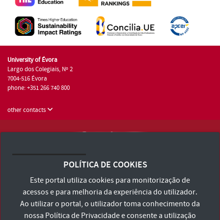
University of Évora
Largo dos Colegiais, Nº 2
7004-516 Évora
phone: +351 266 740 800
other contacts
University of Évora © 2026
Terms and Conditions and Privacy Policy
POLÍTICA DE COOKIES
Accessibility Statement
Este portal utiliza cookies para monitorização de
acessos e para melhoria da experiência do utilizador.
Ao utilizar o portal, o utilizador toma conhecimento da
nossa
Política de Privacidade
e consente a utilização