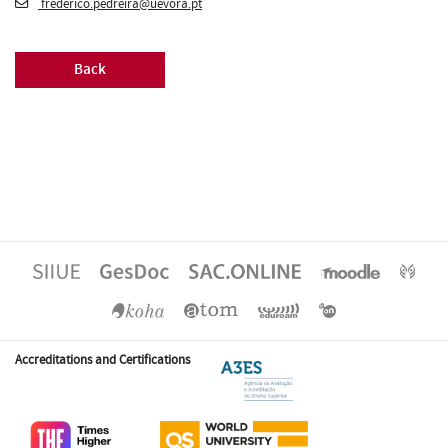
frederico.pedreira@uevora.pt
Back
Accreditations and Certifications