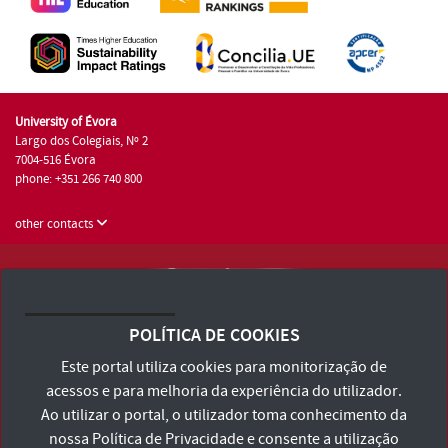
University of Évora
Largo dos Colegiais, Nº 2
7004-516 Évora
phone: +351 266 740 800
other contacts
University of Évora © 2026
Terms and Conditions and Privacy Policy
POLÍTICA DE COOKIES
Accessibility Statement
Este portal utiliza cookies para monitorização de
acessos e para melhoria da experiência do utilizador.
Ao utilizar o portal, o utilizador toma conhecimento da
nossa
Política de Privacidade
e consente a utilização