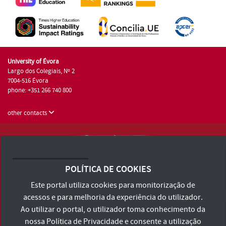
University of Évora
Largo dos Colegiais, Nº 2
7004-516 Évora
phone: +351 266 740 800
other contacts
University of Évora © 2026
Terms and Conditions and Privacy Policy
POLÍTICA DE COOKIES
Accessibility Statement
Este portal utiliza cookies para monitorização de
acessos e para melhoria da experiência do utilizador.
Ao utilizar o portal, o utilizador toma conhecimento da
nossa
Política de Privacidade
e consente a utilização