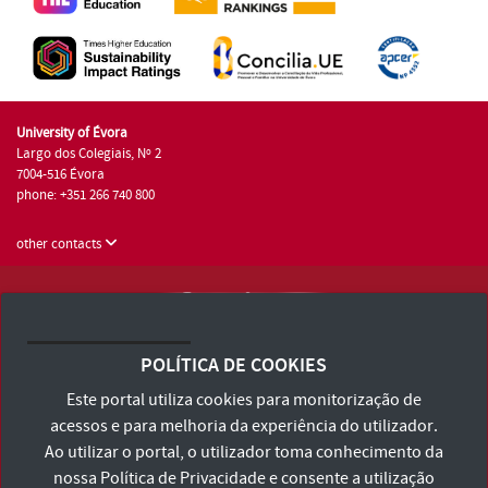
University of Évora
Largo dos Colegiais, Nº 2
7004-516 Évora
phone: +351 266 740 800
other contacts
University of Évora © 2026
Terms and Conditions and Privacy Policy
POLÍTICA DE COOKIES
Accessibility Statement
Este portal utiliza cookies para monitorização de
acessos e para melhoria da experiência do utilizador.
Ao utilizar o portal, o utilizador toma conhecimento da
nossa
Política de Privacidade
e consente a utilização