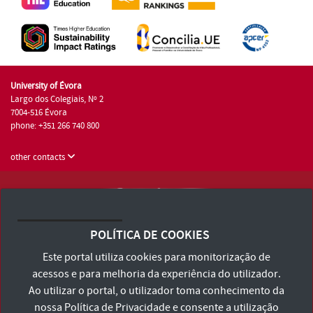
University of Évora
Largo dos Colegiais, Nº 2
7004-516 Évora
phone: +351 266 740 800
other contacts
University of Évora © 2026
Terms and Conditions and Privacy Policy
POLÍTICA DE COOKIES
Accessibility Statement
Este portal utiliza cookies para monitorização de
acessos e para melhoria da experiência do utilizador.
Ao utilizar o portal, o utilizador toma conhecimento da
nossa
Política de Privacidade
e consente a utilização