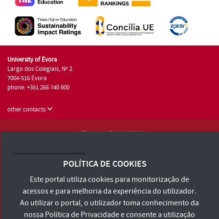
University of Évora
Largo dos Colegiais, Nº 2
7004-516 Évora
phone: +351 266 740 800
other contacts
University of Évora © 2026
Terms and Conditions and Privacy Policy
POLÍTICA DE COOKIES
Accessibility Statement
Este portal utiliza cookies para monitorização de
acessos e para melhoria da experiência do utilizador.
Ao utilizar o portal, o utilizador toma conhecimento da
nossa
Política de Privacidade
e consente a utilização