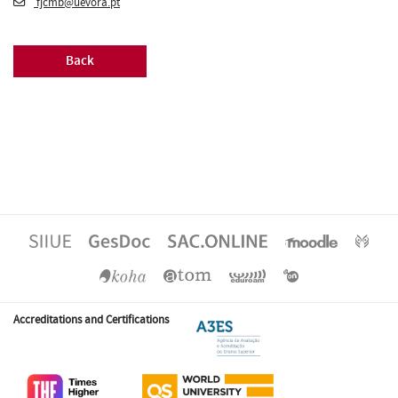
fjcmb@uevora.pt
Back
Accreditations and Certifications