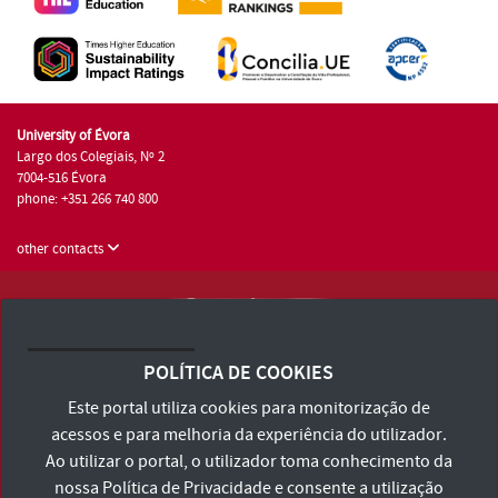
University of Évora
Largo dos Colegiais, Nº 2
7004-516 Évora
phone: +351 266 740 800
other contacts
University of Évora © 2026
Terms and Conditions and Privacy Policy
POLÍTICA DE COOKIES
Accessibility Statement
Este portal utiliza cookies para monitorização de
acessos e para melhoria da experiência do utilizador.
Ao utilizar o portal, o utilizador toma conhecimento da
nossa
Política de Privacidade
e consente a utilização