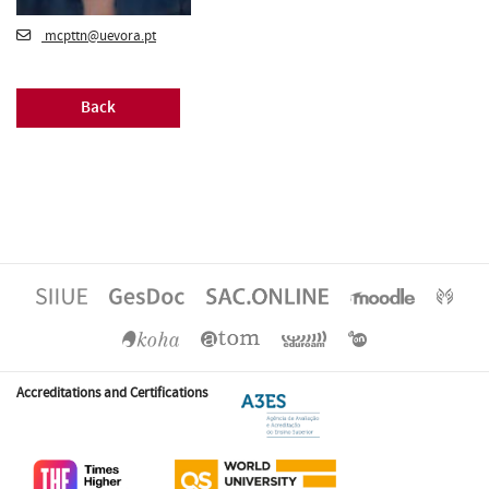
mcpttn@uevora.pt
Back
Accreditations and Certifications