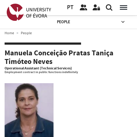
PT
PEOPLE
Home
People
Manuela Conceição Pratas Taniça
Timóteo Neves
Operational Assistant (Technical Services)
Employment contract in public functions indefinitely