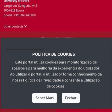
University of Évora
Largo dos Colegiais, Nº 2
7004-516 Évora
phone: +351 266 740 800
other contacts
University of Évora © 2026
Terms and Conditions and Privacy Policy
POLÍTICA DE COOKIES
Accessibility Statement
Este portal utiliza cookies para monitorização de
acessos e para melhoria da experiência do utilizador.
Ao utilizar o portal, o utilizador toma conhecimento da
nossa
Política de Privacidade
e consente a utilização
de cookies.
Saber Mais
Fechar
I Am
I Want