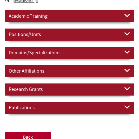
jfer@uevora.pt
Academic Training
Positions/Units
Domains/Specializations
Other Affiliations
Research Grants
Publications
Back