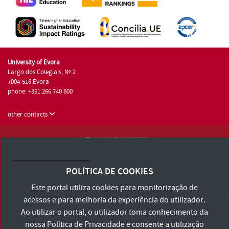
University of Évora
Largo dos Colegiais, Nº 2
7004-516 Évora
phone: +351 266 740 800
other contacts
University of Évora © 2026
Terms and Conditions and Privacy Policy
POLÍTICA DE COOKIES
Accessibility Statement
Este portal utiliza cookies para monitorização de
acessos e para melhoria da experiência do utilizador.
Ao utilizar o portal, o utilizador toma conhecimento da
nossa
Política de Privacidade
e consente a utilização