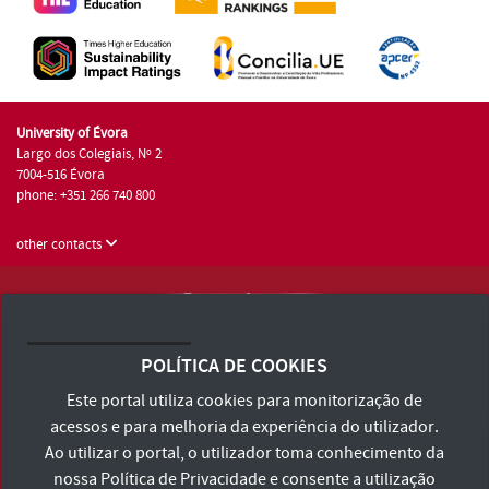
University of Évora
Largo dos Colegiais, Nº 2
7004-516 Évora
phone: +351 266 740 800
other contacts
University of Évora © 2026
Terms and Conditions and Privacy Policy
POLÍTICA DE COOKIES
Accessibility Statement
Este portal utiliza cookies para monitorização de
acessos e para melhoria da experiência do utilizador.
Ao utilizar o portal, o utilizador toma conhecimento da
nossa
Política de Privacidade
e consente a utilização