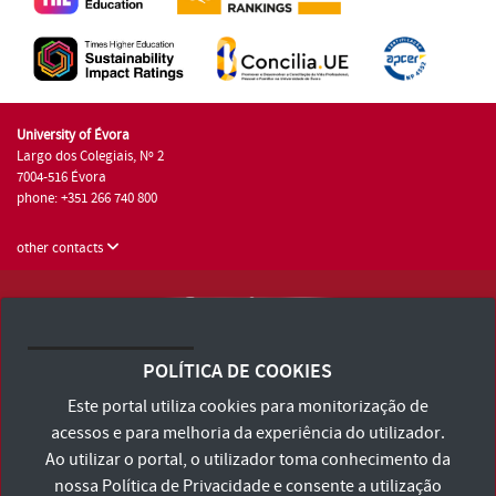
University of Évora
Largo dos Colegiais, Nº 2
7004-516 Évora
phone: +351 266 740 800
other contacts
University of Évora © 2026
Terms and Conditions and Privacy Policy
POLÍTICA DE COOKIES
Accessibility Statement
Este portal utiliza cookies para monitorização de
acessos e para melhoria da experiência do utilizador.
Ao utilizar o portal, o utilizador toma conhecimento da
nossa
Política de Privacidade
e consente a utilização