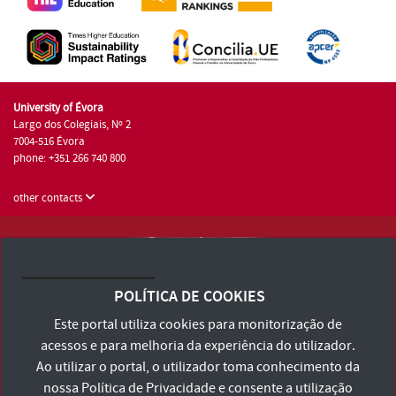
University of Évora
Largo dos Colegiais, Nº 2
7004-516 Évora
phone: +351 266 740 800
other contacts
University of Évora © 2026
Terms and Conditions and Privacy Policy
POLÍTICA DE COOKIES
Accessibility Statement
Este portal utiliza cookies para monitorização de
acessos e para melhoria da experiência do utilizador.
Ao utilizar o portal, o utilizador toma conhecimento da
nossa
Política de Privacidade
e consente a utilização