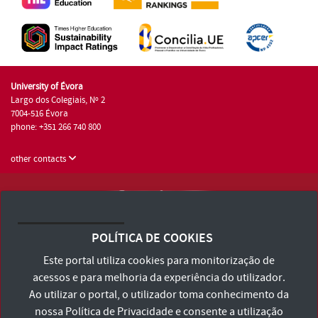
University of Évora
Largo dos Colegiais, Nº 2
7004-516 Évora
phone: +351 266 740 800
other contacts
University of Évora © 2026
Terms and Conditions and Privacy Policy
POLÍTICA DE COOKIES
Accessibility Statement
Este portal utiliza cookies para monitorização de
acessos e para melhoria da experiência do utilizador.
Ao utilizar o portal, o utilizador toma conhecimento da
nossa
Política de Privacidade
e consente a utilização