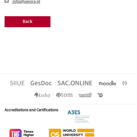
mfps@uevora.pt
Back
Accreditations and Certifications