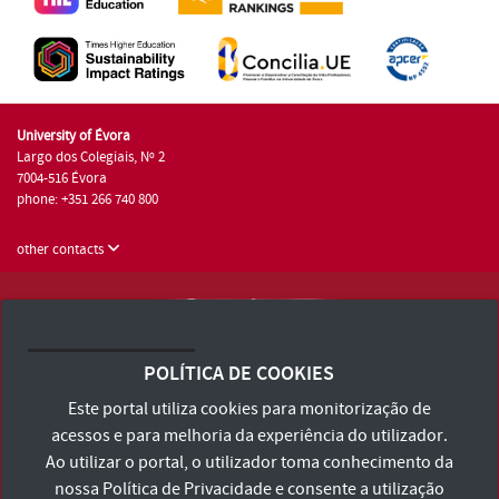
University of Évora
Largo dos Colegiais, Nº 2
7004-516 Évora
phone: +351 266 740 800
other contacts
University of Évora © 2026
Terms and Conditions and Privacy Policy
POLÍTICA DE COOKIES
Accessibility Statement
Este portal utiliza cookies para monitorização de
acessos e para melhoria da experiência do utilizador.
Ao utilizar o portal, o utilizador toma conhecimento da
nossa
Política de Privacidade
e consente a utilização