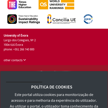
University of Évora
Largo dos Colegiais, Nº 2
7004-516 Évora
phone: +351 266 740 800
other contacts
University of Évora © 2026
Terms and Conditions and Privacy Policy
POLÍTICA DE COOKIES
Accessibility Statement
Este portal utiliza cookies para monitorização de
acessos e para melhoria da experiência do utilizador.
Ao utilizar o portal, o utilizador toma conhecimento da