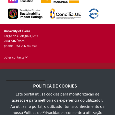
University of Évora
Largo dos Colegiais, Nº 2
7004-516 Évora
phone: +351 266 740 800
other contacts
University of Évora © 2026
Terms and Conditions and Privacy Policy
POLÍTICA DE COOKIES
Accessibility Statement
Este portal utiliza cookies para monitorização de
acessos e para melhoria da experiência do utilizador.
Ao utilizar o portal, o utilizador toma conhecimento da
nossa
Política de Privacidade
e consente a utilização