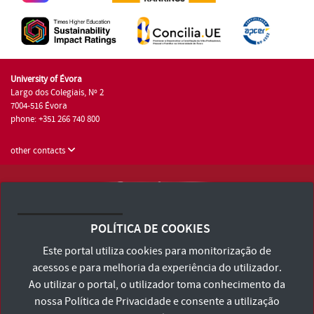
University of Évora
Largo dos Colegiais, Nº 2
7004-516 Évora
phone: +351 266 740 800
other contacts
University of Évora © 2026
Terms and Conditions and Privacy Policy
POLÍTICA DE COOKIES
Accessibility Statement
Este portal utiliza cookies para monitorização de
acessos e para melhoria da experiência do utilizador.
Ao utilizar o portal, o utilizador toma conhecimento da
nossa
Política de Privacidade
e consente a utilização