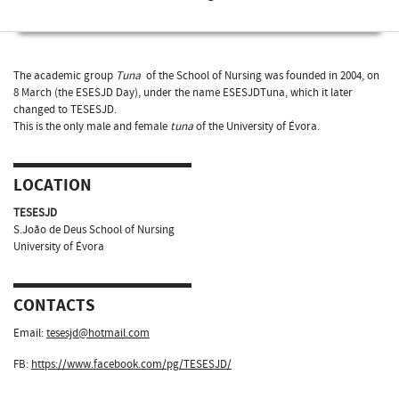
The academic group
Tuna
of the School of Nursing was founded in 2004, on
8 March (the ESESJD Day), under the name ESESJDTuna, which it later
changed to TESESJD.
This is the only male and female
tuna
of the University of Évora.
LOCATION
TESESJD
S.João de Deus School of Nursing
University of Évora
CONTACTS
Email:
tesesjd@hotmail.com
FB:
https://www.facebook.com/pg/TESESJD/