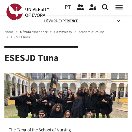
PT
UÉVORA EXPERIENCE
Home
UÉvora experience
Community
Academic Groups
ESESJD Tuna
ESESJD Tuna
The
Tuna
of the School of Nursing