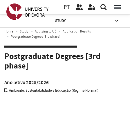
PT
STUDY
Home
Study
Applying to UÉ
Application Results
Postgraduate Degrees [3rd phase]
Postgraduate Degrees [3rd
phase]
Ano letivo 2025/2026
Ambiente, Sustentabilidade e Educação
(Regime Normal)