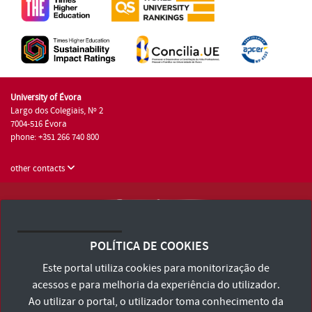
University of Évora
Largo dos Colegiais, Nº 2
7004-516 Évora
phone: +351 266 740 800
other contacts
University of Évora © 2026
Terms and Conditions and Privacy Policy
POLÍTICA DE COOKIES
Accessibility Statement
Este portal utiliza cookies para monitorização de
acessos e para melhoria da experiência do utilizador.
Ao utilizar o portal, o utilizador toma conhecimento da