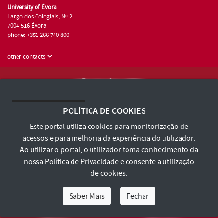
University of Évora
Largo dos Colegiais, Nº 2
7004-516 Évora
phone: +351 266 740 800
other contacts
University of Évora © 2026
Terms and Conditions and Privacy Policy
POLÍTICA DE COOKIES
Accessibility Statement
Este portal utiliza cookies para monitorização de
acessos e para melhoria da experiência do utilizador.
Ao utilizar o portal, o utilizador toma conhecimento da
nossa
Política de Privacidade
e consente a utilização
de cookies.
Saber Mais
Fechar
I Am
I Want