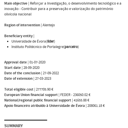
Main objective
|
Reforçar a Investigação, o desenvolvimento tecnológico e a
inovação - Contribuir para a preservação e valorização do património
olivícola nacional
Region of intervention
|
Alentejo
Beneficiary entity
|
Universidade de Évora(
líder
)
Instituto Politécnico de Portalegre(
parceiro
)
Approval date
|
01-07-2020
Start date
|
28-09-2020
Date of the conclusion
|
27-09-2022
Date of extension
|
27-03-2023
Total eligible cost
|
277705.90 €
European Union financial support
|
FEDER - 236050.02 €
National/regional public financial support
|
41655.88 €
Apoio financeiro atribuído à Universidade de Évora
|
208061.18 €
SUMMARY