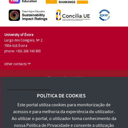
University of Évora
Largo dos Colegiais, Nº 2
7004-516 Évora
phone: +351 266 740 800
other contacts
University of Évora © 2026
Terms and Conditions and Privacy Policy
POLÍTICA DE COOKIES
Accessibility Statement
Este portal utiliza cookies para monitorização de
acessos e para melhoria da experiência do utilizador.
Ao utilizar o portal, o utilizador toma conhecimento da
nossa
Política de Privacidade
e consente a utilização