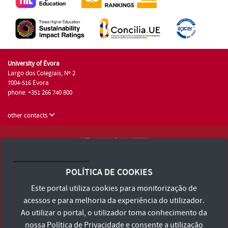
University of Évora
Largo dos Colegiais, Nº 2
7004-516 Évora
phone: +351 266 740 800
other contacts
University of Évora © 2026
Terms and Conditions and Privacy Policy
POLÍTICA DE COOKIES
Accessibility Statement
Este portal utiliza cookies para monitorização de
acessos e para melhoria da experiência do utilizador.
Ao utilizar o portal, o utilizador toma conhecimento da
nossa
Política de Privacidade
e consente a utilização