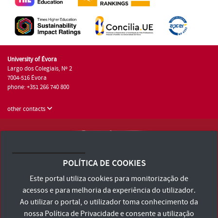
University of Évora
Largo dos Colegiais, Nº 2
7004-516 Évora
phone: +351 266 740 800
other contacts
University of Évora © 2026
Terms and Conditions and Privacy Policy
POLÍTICA DE COOKIES
Accessibility Statement
Este portal utiliza cookies para monitorização de
acessos e para melhoria da experiência do utilizador.
Ao utilizar o portal, o utilizador toma conhecimento da
nossa
Política de Privacidade
e consente a utilização