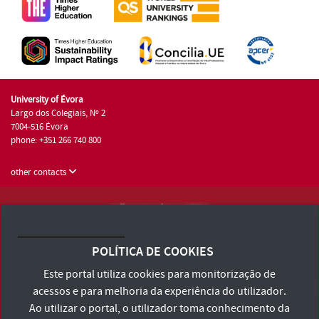
University of Évora
Largo dos Colegiais, Nº 2
7004-516 Évora
phone: +351 266 740 800
other contacts
University of Évora © 2026
Terms and Conditions and Privacy Policy
POLÍTICA DE COOKIES
Accessibility Statement
Este portal utiliza cookies para monitorização de
acessos e para melhoria da experiência do utilizador.
Ao utilizar o portal, o utilizador toma conhecimento da