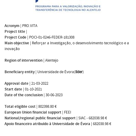
Acronym
|
PRO.VITA
Project title
|
Project Code
|
POCI-01-0246-FEDER-181308
Main objective
|
Reforçar a Investigação, o desenvolvimento tecnológico e a
inovação
Region of intervention
|
Alentejo
Beneficiary entity
|
Universidade de Évora(
líder
)
Approval date
|
21-03-2022
Start date
|
01-10-2021
Date of the conclusion
|
30-06-2023
Total eligible cost
|
802398.80 €
European Union financial support
|
FEEI
National/regional public financial support
|
SIAC - 682038.98 €
Apoio financeiro atribuído à Universidade de Évora
|
682038.98 €